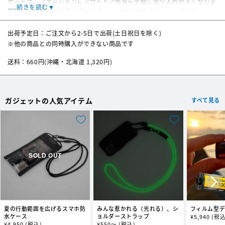
ケットは、ファッションにアウトドア感覚を手軽に取り入れやすくなりま
.....続きを読む▼
した。
Dyneema®は薄手素材の為、パンツの後ろポケットや胸ポケットへ
スムーズに収納でき、特にメンズへのギフトにおすすめです。Dyneema®
本体：アクリル、EVA
は驚異的な強度と軽量性から、防弾チョッキやヨットのロープ、釣り糸、
素材
出荷予定日：ご注文から2-5日で出荷(土日祝日を除く)
ポケット：ポリエチレン、合成皮革
ライターベルトなど、その用途は多岐にわたります。
※他の商品との同時購入ができない商品です
ポケットについて：カードだけなら５枚程度収納可能。プラス鍵、小銭も
送料：660円(沖縄・北海道 1,320円)
数枚程度であれば一緒に収納も可能です。
※商品画像はサンプルとなり、実際お届けする商品とはカメラ窓の形状が
異なる場合があります。予め、ご了承ください。
※こちらの商品には、ショルダーストラップ取付用のアタッチメントが付
ガジェットの人気アイテム
すべて見る
属します。ご使用の際は必ずアテンションをご確認ください。
夏の行動範囲を広げるスマホ防
みんな惹かれる（光れる）、シ
フィルム型
水ケース
ョルダーストラップ
通
¥
5,940
(税込
通
¥
4,950
(税込)
通
¥
550～
(税込)
常