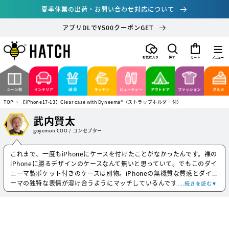
コンテ
夏季休業の出荷・お問い合わせ対応について
ンツに
進む
アプリDLで¥500クーポンGET
カ
ー
ト
TOP
›
【iPhone17-13】Clear case with Dyneema®（ストラップホルダー付）
武内賢太
goyemon COO / コンセプター
これまで、一度もiPhoneにケースを付けたことがなかったんです。裸の
iPhoneに勝るデザインのケースなんて無いと思っていて。でもこのダイ
ニーマ製ポケット付きのケースは別物。iPhoneの無機質な質感とダイニ
ーマの独特な表情が溶け合うようにマッチしているんです。ぶっちゃ
.....続きを読む▼
け、ポケットに何を入れるかはどうでもいい。iPhoneにダイニーマがア
タッチされている、ただそのデザインが魅力的なんです。とはいえ、海
外出張のときは現地の小銭を入れられて、とんでもなく便利でした。