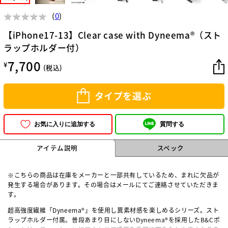
★
★
★
★
★
★
★
★
★
★
(
0
)
【iPhone17-13】Clear case with Dyneema®（スト
ラップホルダー付）
7,700
¥
(税込)
タイプを選ぶ
質問する
お気に入りに追加する
アイテム説明
スペック
※こちらの商品は在庫をメーカーと一部共有しているため、まれに欠品が
発生する場合があります。その場合はメールにてご連絡させていただきま
す。
超高強度繊維「Dyneema®」を使用し異素材感を楽しめるシリーズ。スト
ラップホルダー付属。普段あまり目にしない
Dyneema®を採用したB&Cポ