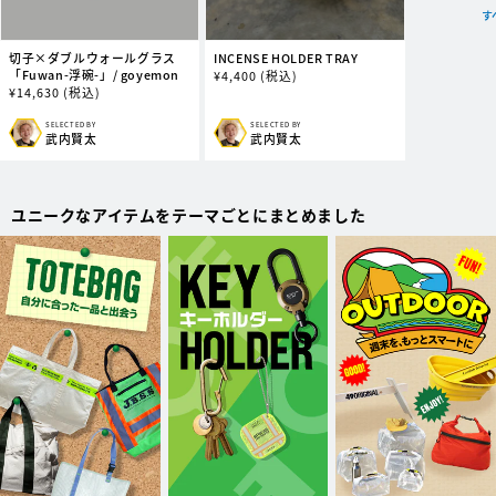
す
切子×ダブルウォールグラス
INCENSE HOLDER TRAY
「Fuwan-浮碗-」/ goyemon
通
¥
4,400
(税込)
通
¥
14,630
(税込)
常
常
価
価
格
SELECTED BY
SELECTED BY
販
販
武内賢太
武内賢太
格
売
売
元:
元:
ユニークなアイテムをテーマごとにまとめました