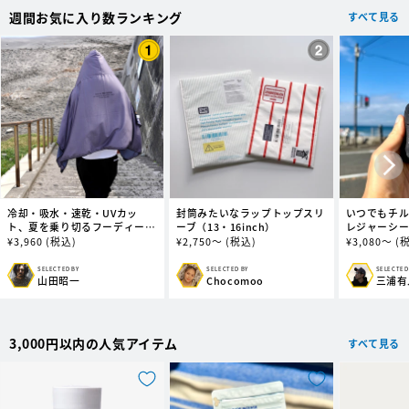
週間お気に入り数ランキング
すべて見る
冷却・吸水・速乾・UVカッ
封筒みたいなラップトップスリ
いつでもチ
ト、夏を乗り切るフーディータ
ーブ（13・16inch）
レジャーシ
オル (ビッグ)
通
¥
3,960
(税込)
通
¥
2,750～
(税込)
通
¥
3,080～
(
常
常
常
価
価
価
SELECTED BY
SELECTED BY
SELECTED
販
販
販
山田昭一
Chocomoo
三浦有
格
格
格
売
売
売
元:
元:
元:
3,000円以内の人気アイテム
すべて見る