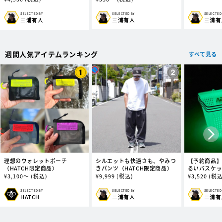
常
常
価
価
価
格
SELECTED BY
SELECTED BY
SELECTED
販
販
販
三浦有人
三浦有人
三浦有
格
格
売
売
売
元:
元:
元:
週間人気アイテムランキング
すべて見る
理想のウォレットポーチ
シルエットも快適さも、やみつ
【予約商品】蓄
（HATCH限定商品）
きパンツ（HATCH限定商品）
るいバスケ
通
¥
3,100～
(税込)
通
¥
9,999
(税込)
通
¥
3,520
(税込
常
常
常
価
価
価
SELECTED BY
SELECTED
SELECTED BY
販
販
販
三浦有人
三浦有
HATCH
格
格
格
売
売
売
元:
元:
元: