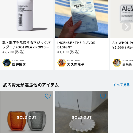
靴・靴下を除菌するマジックパ
INCENSE / THE FLAVOR
Alc.WHOL P
ウダー / FOOTWEAR POWDER
DESIGN®︎
通
¥
2,000
(税込
#04
通
¥
2,200
(税込)
通
¥
1,100
(税込)
常
常
常
価
価
価
格
SELECTED BY
SELECTED BY
SELECTED
販
販
販
国井栄之
大久佐龍平
高畠新
格
格
売
売
売
元:
元:
元:
武内賢太が選ぶ他のアイテム
すべて見る