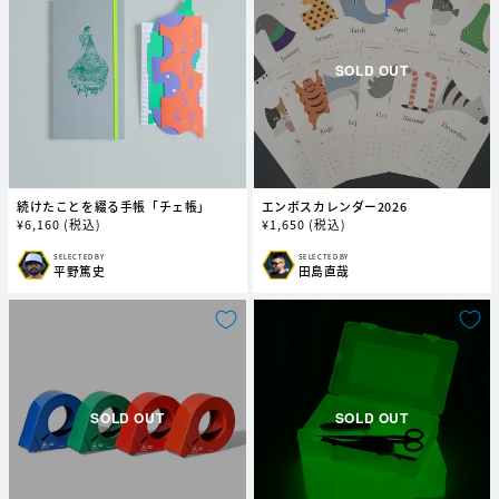
続けたことを綴る手帳「チェ帳」
エンボスカレンダー2026
通
¥
6,160
(税込)
通
¥
1,650
(税込)
常
常
価
価
SELECTED BY
SELECTED BY
販
販
平野篤史
田島直哉
格
格
売
売
元:
元: