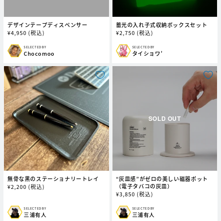
デザインテープディスペンサー
蓄光の入れ子式収納ボックスセット
通
¥
4,950
(税込)
通
¥
2,750
(税込)
常
常
価
価
SELECTED BY
SELECTED BY
販
販
Chocomoo
タイショワ'
格
格
売
売
元:
元:
無骨な黒のステーショナリートレイ
“灰皿感”がゼロの美しい磁器ポット
（電子タバコの灰皿）
通
¥
2,200
(税込)
通
¥
3,850
(税込)
常
常
価
価
格
SELECTED BY
SELECTED BY
販
販
三浦有人
三浦有人
格