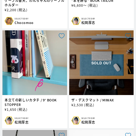
ケーブル番犬、わんちゃんのケーブル
"本を飾る" BOOK TAILOR
ホルダー
通
¥
6,600～
(税込)
通
¥
2,200
(税込)
常
常
価
価
格
SELECTED BY
SELECTED BY
販
販
Chocomoo
松岡厚志
格
売
売
元:
元:
本立ての新しいカタチ / 9° BOOK
ザ・デスクマット / MIWAX
STOPPER
通
¥
2,530
(税込)
通
¥
1,650
(税込)
常
常
価
価
格
SELECTED BY
SELECTED BY
販
販
松岡厚志
松岡厚志
格
売
売
元:
元: