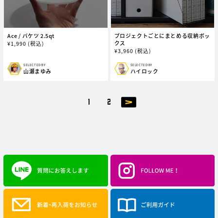
Ace / バケツ 2.5qt
プロジェクトごとにまとめる収納ボッ
クス
通
¥
1,990
(税込)
通
¥
3,960
(税込)
常
常
価
価
格
SELECTED BY
SELECTED BY
販
販
山瀬まゆみ
ハイロック
格
売
売
元:
元:
1
2