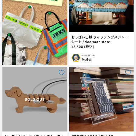
おっぱい山脈 フィッシングメジャー
シート / doorman store
通
¥
5,500
(税込)
常
価
SELECTED BY
販
海瀬亮
格
売
元: