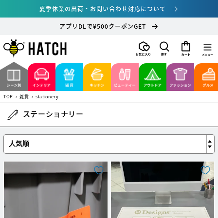
コンテ
夏季休業の出荷・お問い合わせ対応について
ンツに
進む
アプリDLで¥500クーポンGET
カ
ー
ト
TOP
›
雑貨
›
stationery
ステーショナリー