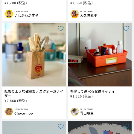
通
¥
7,700
(税込)
通
¥
2,860
(税込)
常
常
価
価
SELECTED BY
SELECTED BY
販
販
いしかわかずや
大久佐龍平
格
格
売
売
元:
元:
紙袋のような磁器製デスクオーガナイ
整理して運べる収納キャディ
ザー
通
¥
1,320
(税込)
通
¥
2,860
(税込)
常
常
価
価
格
SELECTED BY
SELECTED BY
販
販
Chocomoo
青山明生
格
売
売
元:
元: