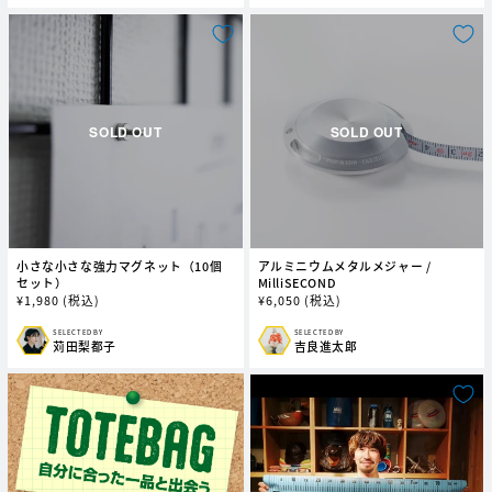
売
売
元:
元:
小さな小さな強力マグネット（10個
アルミニウムメタルメジャー /
セット）
MilliSECOND
通
¥
1,980
(税込)
通
¥
6,050
(税込)
常
常
価
価
SELECTED BY
SELECTED BY
販
販
苅田梨都子
吉良進太郎
格
格
売
売
元:
元: