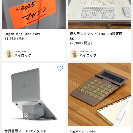
Organizing Labels AW
特大デスクマット（HATCH限定商
品）
通
¥
1,980
(税込)
通
¥
7,900
(税込)
常
常
価
価
格
SELECTED BY
SELECTED BY
販
販
ハイロック
ハイロック
格
売
売
元:
元:
世界最薄ノートPCスタンド
Ingot Calculator