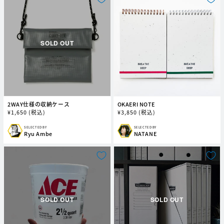
2WAY仕様の収納ケース
OKAERI NOTE
通
¥
1,650
(税込)
通
¥
3,850
(税込)
常
常
価
価
SELECTED BY
SELECTED BY
販
販
Ryu Ambe
NATANE
格
格
売
売
元:
元: