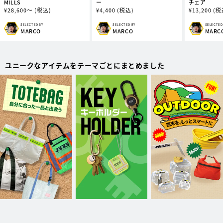
MILLS
ー
チェア
通
¥
28,600～
(税込)
通
¥
4,400
(税込)
通
¥
13,200
(税
常
常
常
価
価
価
SELECTED BY
SELECTED BY
SELECTED
販
販
販
MARCO
MARCO
MARC
格
格
格
売
売
売
元:
元:
元:
ユニークなアイテムをテーマごとにまとめました