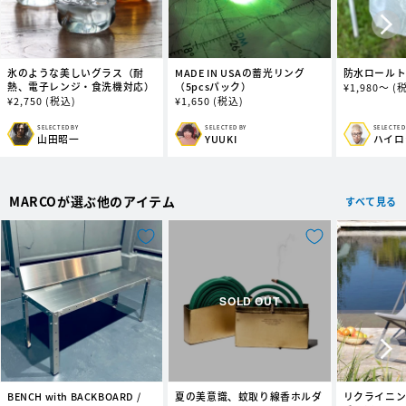
氷のような美しいグラス（耐
MADE IN USAの蓄光リング
防水ロール
熱、電子レンジ・食洗機対応）
（5pcsパック）
通
¥
1,980～
(
通
¥
2,750
(税込)
通
¥
1,650
(税込)
常
常
常
価
価
価
格
SELECTED BY
SELECTED BY
SELECTED
販
販
販
山田昭一
YUUKI
ハイロ
格
格
売
売
売
元:
元:
元:
MARCOが選ぶ他のアイテム
すべて見る
BENCH with BACKBOARD /
夏の美意識、蚊取り線香ホルダ
リクライニ