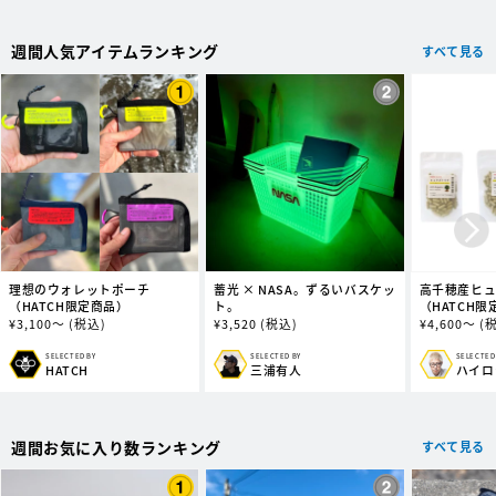
元:
元:
元:
週間人気アイテムランキング
すべて見る
理想のウォレットポーチ
蓄光 × NASA。ずるいバスケッ
高千穂産ヒ
（HATCH限定商品）
ト。
（HATCH限
通
¥
3,100～
(税込)
通
¥
3,520
(税込)
通
¥
4,600～
(
常
常
常
価
価
価
SELECTED BY
SELECTED
SELECTED BY
販
販
販
三浦有人
ハイロ
HATCH
格
格
格
売
売
売
元:
元:
元:
週間お気に入り数ランキング
すべて見る