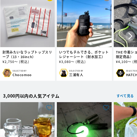
封筒みたいなラップトップスリ
いつでもチルできる、ポケット
THE 巾着シ
ーブ（13・16inch）
レジャーシート（耐水加工）
限定商品）
通
¥
2,750～
(税込)
通
¥
3,080～
(税込)
通
¥
4,100～
(
常
常
常
価
価
価
SELECTED BY
SELECTED BY
SELECTED
販
販
販
Chocomoo
三浦有人
HATC
格
格
格
売
売
売
元:
元:
元:
3,000円以内の人気アイテム
すべて見る