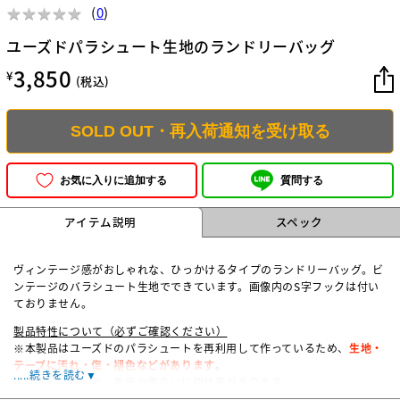
★
★
★
★
★
★
★
★
★
★
(
0
)
ユーズドパラシュート生地のランドリーバッグ
3,850
¥
(税込)
SOLD OUT・再入荷通知を受け取る
質問する
お気に入りに追加する
アイテム説明
スペック
ヴィンテージ感がおしゃれな、ひっかけるタイプのランドリーバッグ。ビ
ンテージのバラシュート生地でできています。画像内のS字フックは付い
ておりません。
製品特性について（必ずご確認ください）
※本製品はユーズドのパラシュートを再利用して作っているため、
生地・
テープに汚れ・傷・褪色などがあります
。
.....続きを読む▼
※生地やステッチ、色味や風合いに個体差があります。
以上ご理解ある方のみご購入ください。神経質な方、綺麗な商品が欲しい