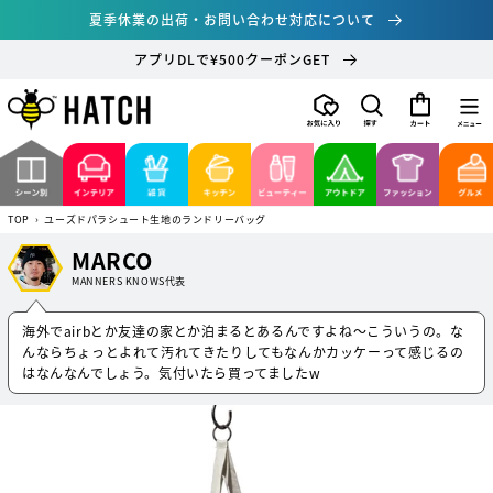
コンテ
夏季休業の出荷・お問い合わせ対応について
ンツに
進む
アプリDLで¥500クーポンGET
カ
ー
ト
TOP
›
ユーズドパラシュート生地のランドリーバッグ
MARCO
MANNERS KNOWS代表
海外でairbとか友達の家とか泊まるとあるんですよね〜こういうの。な
んならちょっとよれて汚れてきたりしてもなんかカッケーって感じるの
はなんなんでしょう。気付いたら買ってましたw