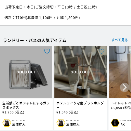
サイズ
約 ø300×H550mm
方はご遠慮ください。
出荷予定日：本日(ご注文締切：平日13時 / 土日祝11時)
素材
Used Fabric (Cotton, others)、Aluminium
送料：770円(北海道 1,100円 / 沖縄 1,800円)
ランドリー・バスの人気アイテム
すべて見る
生活感ごとオシャレにするガラ
ホテルライクな歯ブラシホルダ
トイレット
スボックス
ー
通
¥
3,850
(税込
通
¥
1,760
(税込)
通
¥
1,540
(税込)
常
常
常
価
価
価
格
SELECTED BY
SELECTED BY
SELECTED
販
販
販
三浦有人
三浦有人
RK
格
格
売
売
売